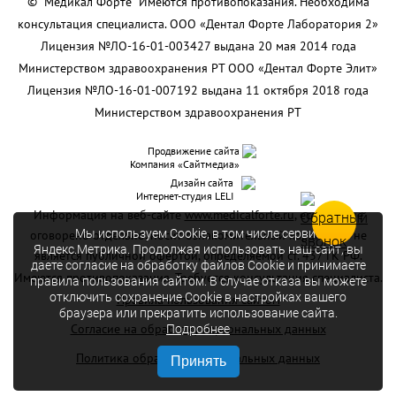
© “Медикал Форте” Имеются противопоказания. Необходима
консультация специалиста. ООО «Дентал Форте Лаборатория 2»
Лицензия №ЛО-16-01-003427 выдана 20 мая 2014 года
Министерством здравоохранения РТ ООО «Дентал Форте Элит»
Лицензия №ЛО-16-01-007192 выдана 11 октября 2018 года
Министерством здравоохранения РТ
Продвижение сайта
Компания «Сайтмедиа»
Дизайн сайта
Интернет-студия LELI
Информация на веб-сайте
www.medicalforte.ru
, если это не
Мы используем Cookie, в том числе сервис
оговорено отдельно, носит ознакомительный характер и не
Яндекс.Метрика. Продолжая использовать наш сайт, вы
является публичной офертой, определяемой ст. 437 ГК РФ.
даете согласие на обработку файлов Cookie и принимаете
Имеются противопоказания. Требуется консультация специалиста.
правила пользования сайтом. В случае отказа вы можете
отключить сохранение Cookie в настройках вашего
Правила пользования сайтом
браузера или прекратить использование сайта.
Согласие на обработку персональных данных
Подробнее
Политика обработки персональных данных
Принять